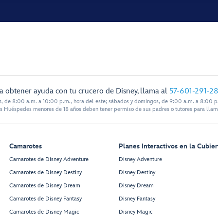
a obtener ayuda con tu crucero de Disney, llama al
57-601-291-2
s, de 8:00 a.m. a 10:00 p.m., hora del este; sábados y domingos, de 9:00 a.m. a 8:00 p.
s Huéspedes menores de 18 años deben tener permiso de sus padres o tutores para llam
Camarotes
Planes Interactivos en la Cubier
Camarotes de Disney Adventure
Disney Adventure
Camarotes de Disney Destiny
Disney Destiny
Camarotes de Disney Dream
Disney Dream
Camarotes de Disney Fantasy
Disney Fantasy
Camarotes de Disney Magic
Disney Magic