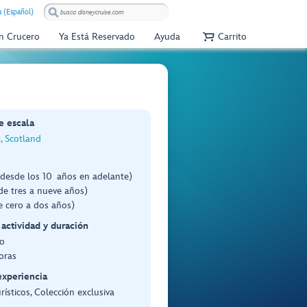
 (Español)
Un Crucero
Ya Está Reservado
Ayuda
Carrito
e escala
, Scotland
(desde los 10 años en adelante)
de tres a nueve años)
e cero a dos años)
 actividad y duración
o
oras
experiencia
rísticos, Colección exclusiva