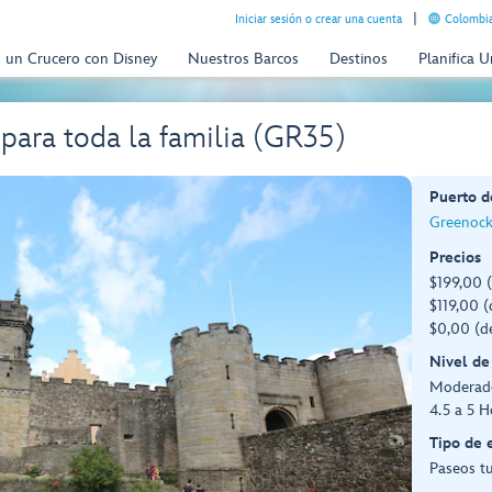
Iniciar sesión o crear una cuenta
Colombia
n un Crucero con Disney
Nuestros Barcos
Destinos
Planifica 
g para toda la familia (GR35)
Puerto d
Greenock
Precios
$199,00 
$119,00 (
$0,00 (d
Nivel de
Moderad
4.5 a 5 H
Tipo de 
Paseos tu