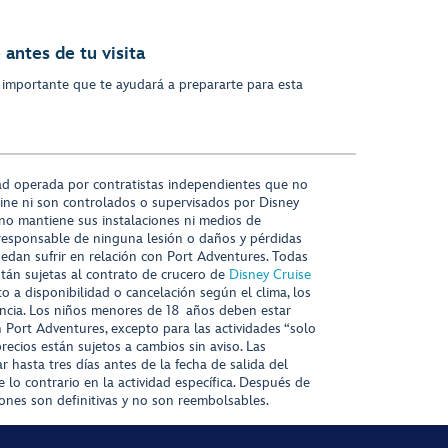
antes de tu visita
 importante que te ayudará a prepararte para esta
ad operada por contratistas independientes que no
ine ni son controlados o supervisados por Disney
 no mantiene sus instalaciones ni medios de
responsable de ninguna lesión o daños y pérdidas
uedan sufrir en relación con Port Adventures. Todas
stán sujetas al contrato de crucero de
Disney Cruise
to a disponibilidad o cancelación según el clima, los
tencia. Los niños menores de 18 años deben estar
ort Adventures, excepto para las actividades “solo
recios están sujetos a cambios sin aviso. Las
r hasta tres días antes de la fecha de salida del
 lo contrario en la actividad específica. Después de
iones son definitivas y no son reembolsables.