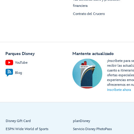
financiera
Contrato del Crucero
Parques Disney
Mantente actualizado
¡Inscríbete para s
YouTube
recibir las actual
cuanto a itinerari
Blog
ofertas especiale
experiencias emo
ofreceremos en nu
Inscríbete ahora
Disney Gift Card
planDisney
ESPN Wide World of Sports
Servicio Disney PhotoPass