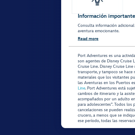
Información importante 
Consulta información adicional
aventura emocionante.
Read more
Port Adventures es una activid
son agentes de Disney Cruise L
Cruise Line. Disney Cruise Line
transporte, y tampoco se hace 
materiales que los visitantes p
las Aventuras en los Puertos e
Line
. Port Adventures está suje
cambios de itinerario y la asis
acompañados por un adulto en P
para adolescentes”. Todos los p
cancelaciones se pueden realiza
crucero, a menos que se indique
ese período, todas las reservac