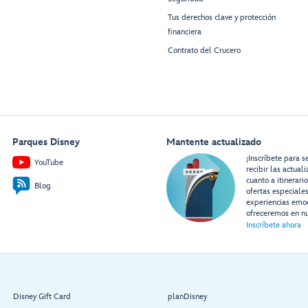
Tus derechos clave y protección
financiera
Contrato del Crucero
Parques Disney
Mantente actualizado
¡Inscríbete para s
YouTube
recibir las actual
cuanto a itinerari
Blog
ofertas especiale
experiencias emo
ofreceremos en nu
Inscríbete ahora
Disney Gift Card
planDisney