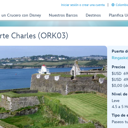
Iniciar sesión o crear una cuenta
Colombia
n un Crucero con Disney
Nuestros Barcos
Destinos
Planifica 
erte Charles (ORK03)
Puerto d
Ringaskid
Precios
$USD 69,
$USD 49,
$0,00 (d
Nivel de
Leve
4.5 a 5 H
Tipo de 
Paseos tu