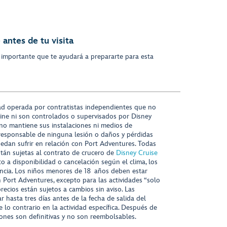
antes de tu visita
 importante que te ayudará a prepararte para esta
ad operada por contratistas independientes que no
ine ni son controlados o supervisados por Disney
 no mantiene sus instalaciones ni medios de
responsable de ninguna lesión o daños y pérdidas
uedan sufrir en relación con Port Adventures. Todas
stán sujetas al contrato de crucero de
Disney Cruise
to a disponibilidad o cancelación según el clima, los
tencia. Los niños menores de 18 años deben estar
ort Adventures, excepto para las actividades “solo
recios están sujetos a cambios sin aviso. Las
r hasta tres días antes de la fecha de salida del
 lo contrario en la actividad específica. Después de
iones son definitivas y no son reembolsables.