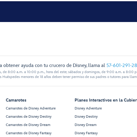
a obtener ayuda con tu crucero de Disney, llama al
57-601-291-2
s, de 8:00 a.m. a 10:00 p.m., hora del este; sábados y domingos, de 9:00 a.m. a 8:00 p.
s Huéspedes menores de 18 años deben tener permiso de sus padres o tutores para llam
Camarotes
Planes Interactivos en la Cubier
Camarotes de Disney Adventure
Disney Adventure
Camarotes de Disney Destiny
Disney Destiny
Camarotes de Disney Dream
Disney Dream
Camarotes de Disney Fantasy
Disney Fantasy