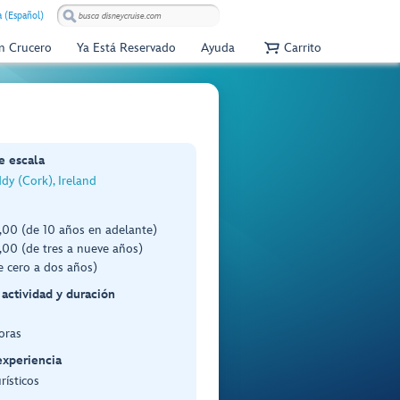
 (Español)
Un Crucero
Ya Está Reservado
Ayuda
Carrito
e escala
dy (Cork), Ireland
00 (de 10 años en adelante)
00 (de tres a nueve años)
e cero a dos años)
 actividad y duración
oras
experiencia
rísticos