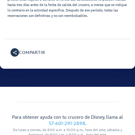
hasta tres días antes de la fecha de salida del crucero, a menos que se indique
lo contrario en la actividad específica. Después de ese período, todas las
reservaciones son definitivas y no son reembolsables.
COMPARTIR
Para obtener ayuda con tu crucero de Disney, llama al
57-601-291-2898
.
De lunes a viernes, de 8:00 a.m. a 10:00 p.m., hora del este; sábados y
domingos, de 9:00 a.m. a 8:00 p.m., hora del este.