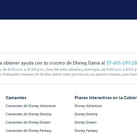
a obtener ayuda con tu crucero de Disney, llama al
57-601-291-2
s, de 8:00 a.m. a 10:00 p.m., hora del este; sábados y domingos, de 9:00 a.m. a 8:00 p.
s Huéspedes menores de 18 años deben tener permiso de sus padres o tutores para llam
Camarotes
Planes Interactivos en la Cubier
Camarotes de Disney Adventure
Disney Adventure
Camarotes de Disney Destiny
Disney Destiny
Camarotes de Disney Dream
Disney Dream
Camarotes de Disney Fantasy
Disney Fantasy