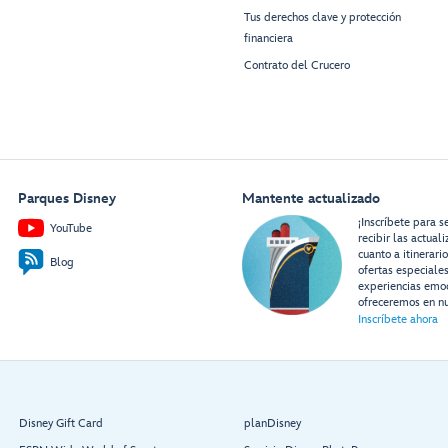
Tus derechos clave y protección
financiera
Contrato del Crucero
Parques Disney
Mantente actualizado
¡Inscríbete para s
YouTube
recibir las actual
cuanto a itinerari
Blog
ofertas especiale
experiencias emo
ofreceremos en nu
Inscríbete ahora
Disney Gift Card
planDisney