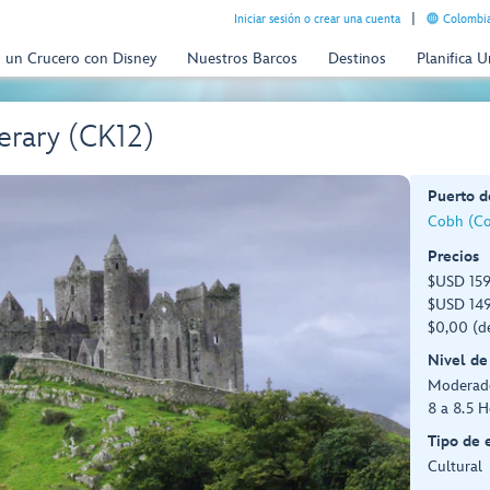
Iniciar sesión o crear una cuenta
Colombia
n un Crucero con Disney
Nuestros Barcos
Destinos
Planifica 
erary (CK12)
Puerto d
Cobh (Cor
Precios
$USD 159
$USD 149
$0,00 (d
Nivel de
Moderad
8 a 8.5 H
Tipo de 
Cultural