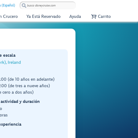
 (Español)
Un Crucero
Ya Está Reservado
Ayuda
Carrito
e escala
k), Ireland
.00 (de 10 años en adelante)
.00 (de tres a nueve años)
e cero a dos años)
 actividad y duración
o
oras
experiencia