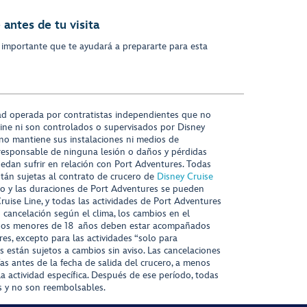
antes de tu visita
 importante que te ayudará a prepararte para esta
ad operada por contratistas independientes que no
ine ni son controlados o supervisados por Disney
 no mantiene sus instalaciones ni medios de
responsable de ninguna lesión o daños y pérdidas
uedan sufrir en relación con Port Adventures. Todas
stán sujetas al contrato de crucero de
Disney Cruise
nido y las duraciones de Port Adventures se pueden
Cruise Line, y todas las actividades de Port Adventures
o cancelación según el clima, los cambios en el
s niños menores de 18 años deben estar acompañados
es, excepto para las actividades “solo para
s están sujetos a cambios sin aviso. Las cancelaciones
ías antes de la fecha de salida del crucero, a menos
la actividad específica. Después de ese período, todas
as y no son reembolsables.