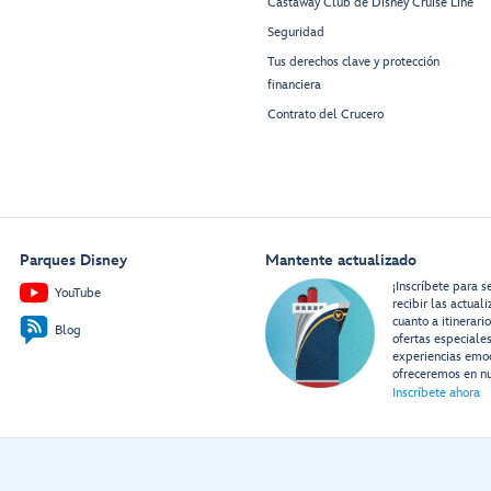
Castaway Club de Disney Cruise Line
Seguridad
Tus derechos clave y protección
financiera
Contrato del Crucero
Parques Disney
Mantente actualizado
¡Inscríbete para s
YouTube
recibir las actual
cuanto a itinerari
Blog
ofertas especiale
experiencias emo
ofreceremos en nu
Inscríbete ahora