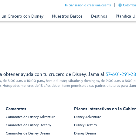
Iniciar sesión o crear una cuenta
Colombia
n un Crucero con Disney
Nuestros Barcos
Destinos
Planifica 
a obtener ayuda con tu crucero de Disney, llama al
57-601-291-2
s, de 8:00 a.m. a 10:00 p.m., hora del este; sábados y domingos, de 9:00 a.m. a 8:00 p.
s Huéspedes menores de 18 años deben tener permiso de sus padres o tutores para llam
Camarotes
Planes Interactivos en la Cubier
Camarotes de Disney Adventure
Disney Adventure
Camarotes de Disney Destiny
Disney Destiny
Camarotes de Disney Dream
Disney Dream