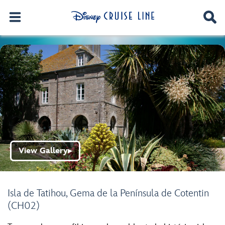
View Gallery
▶
Isla de Tatihou, Gema de la Península de Cotentin
(CH02)