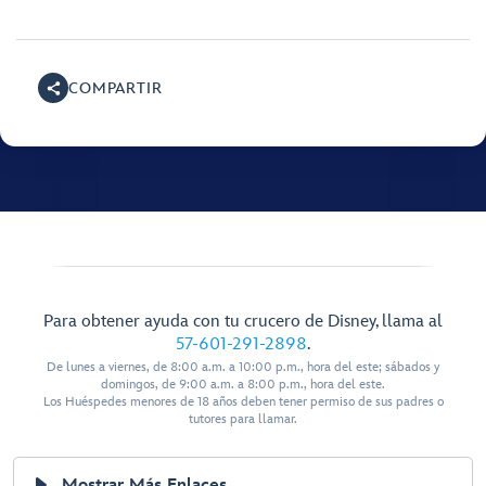
COMPARTIR
Para obtener ayuda con tu crucero de Disney, llama al
57-601-291-2898
.
De lunes a viernes, de 8:00 a.m. a 10:00 p.m., hora del este; sábados y
domingos, de 9:00 a.m. a 8:00 p.m., hora del este.
Los Huéspedes menores de 18 años deben tener permiso de sus padres o
tutores para llamar.
Mostrar Más Enlaces