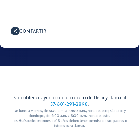
COMPARTIR
Para obtener ayuda con tu crucero de Disney, llama al
57-601-291-2898
.
De lunes a viernes, de 8:00 a.m. a 10:00 p.m., hora del este; sábados y
domingos, de 9:00 a.m. a 8:00 p.m., hora del este.
Los Huéspedes menores de 18 años deben tener permiso de sus padres o
tutores para llamar.