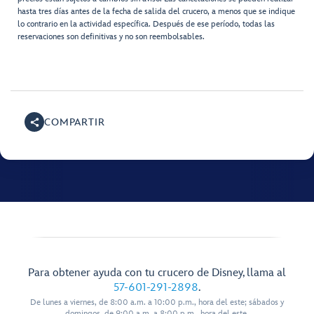
hasta tres días antes de la fecha de salida del crucero, a menos que se indique
lo contrario en la actividad específica. Después de ese período, todas las
reservaciones son definitivas y no son reembolsables.
COMPARTIR
Para obtener ayuda con tu crucero de Disney, llama al
57-601-291-2898
.
De lunes a viernes, de 8:00 a.m. a 10:00 p.m., hora del este; sábados y
domingos, de 9:00 a.m. a 8:00 p.m., hora del este.