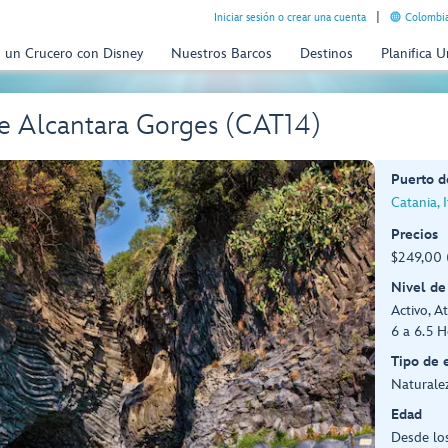
Iniciar sesión o crear una cuenta
Colombia
n un Crucero con Disney
Nuestros Barcos
Destinos
Planifica 
he Alcantara Gorges (CAT14)
Puerto d
Catania, I
Precios
$249,00 
Nivel de
Activo, At
6 a 6.5 H
Tipo de 
Naturale
Edad
Desde lo