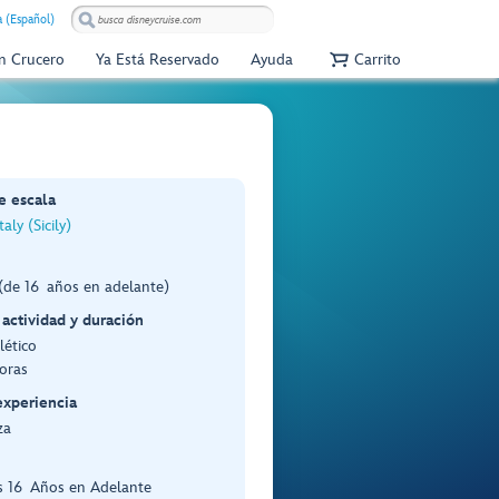
 (Español)
Un Crucero
Ya Está Reservado
Ayuda
Carrito
e escala
taly (Sicily)
(de 16 años en adelante)
 actividad y duración
lético
oras
experiencia
za
s 16 Años en Adelante