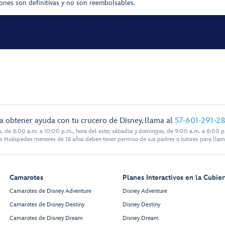
iones son definitivas y no son reembolsables.
a obtener ayuda con tu crucero de Disney, llama al
57-601-291-2
s, de 8:00 a.m. a 10:00 p.m., hora del este; sábados y domingos, de 9:00 a.m. a 8:00 p.
s Huéspedes menores de 18 años deben tener permiso de sus padres o tutores para llam
Camarotes
Planes Interactivos en la Cubier
Camarotes de Disney Adventure
Disney Adventure
Camarotes de Disney Destiny
Disney Destiny
Camarotes de Disney Dream
Disney Dream