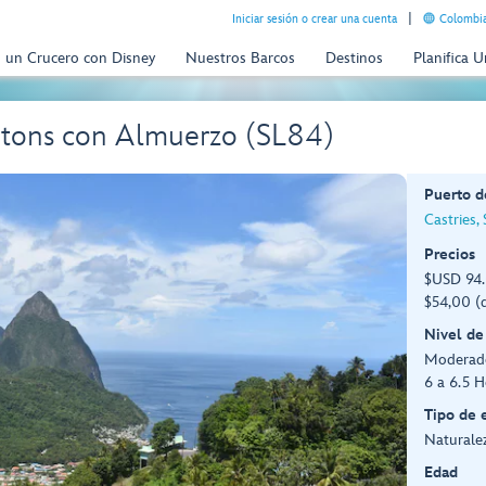
Iniciar sesión o crear una cuenta
Colombia
n un Crucero con Disney
Nuestros Barcos
Destinos
Planifica 
Pitons con Almuerzo (SL84)
Puerto d
Castries, 
Precios
$USD 94.
$54,00 (d
Nivel de
Moderado
6 a 6.5 H
Tipo de 
Naturalez
Edad