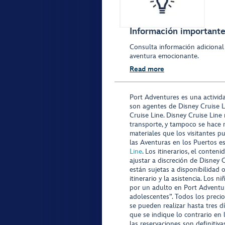
Información importante 
Consulta información adicional
aventura emocionante.
Read more
Port Adventures es una activid
son agentes de Disney Cruise L
Cruise Line. Disney Cruise Line
transporte, y tampoco se hace 
materiales que los visitantes p
las Aventuras en los Puertos e
Line
. Los itinerarios, el conte
ajustar a discreción de Disney 
están sujetas a disponibilidad 
itinerario y la asistencia. Lo
por un adulto en Port Adventur
adolescentes”. Todos los precio
se pueden realizar hasta tres d
que se indique lo contrario en 
las reservaciones son definitiv