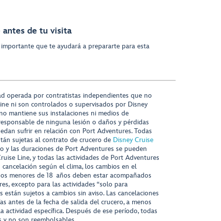
antes de tu visita
 importante que te ayudará a prepararte para esta
ad operada por contratistas independientes que no
ine ni son controlados o supervisados por Disney
 no mantiene sus instalaciones ni medios de
responsable de ninguna lesión o daños y pérdidas
uedan sufrir en relación con Port Adventures. Todas
stán sujetas al contrato de crucero de
Disney Cruise
nido y las duraciones de Port Adventures se pueden
Cruise Line, y todas las actividades de Port Adventures
o cancelación según el clima, los cambios en el
s niños menores de 18 años deben estar acompañados
es, excepto para las actividades “solo para
s están sujetos a cambios sin aviso. Las cancelaciones
ías antes de la fecha de salida del crucero, a menos
la actividad específica. Después de ese período, todas
as y no son reembolsables.