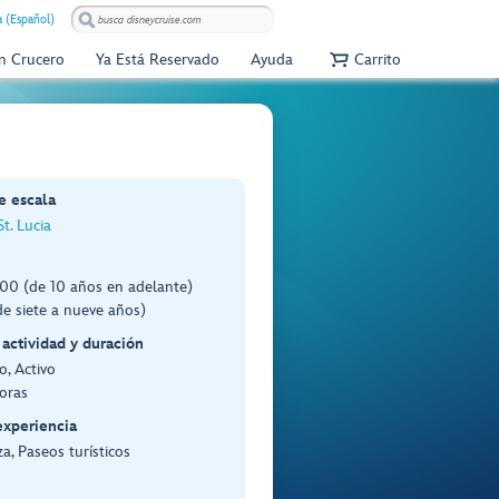
 (Español)
Un Crucero
Ya Está Reservado
Ayuda
Carrito
e escala
St. Lucia
00 (de 10 años en adelante)
e siete a nueve años)
 actividad y duración
, Activo
oras
experiencia
a, Paseos turísticos