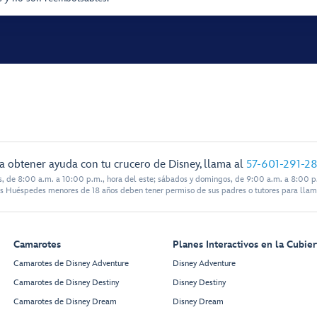
a obtener ayuda con tu crucero de Disney, llama al
57-601-291-2
s, de 8:00 a.m. a 10:00 p.m., hora del este; sábados y domingos, de 9:00 a.m. a 8:00 p.
s Huéspedes menores de 18 años deben tener permiso de sus padres o tutores para llam
Camarotes
Planes Interactivos en la Cubier
Camarotes de Disney Adventure
Disney Adventure
Camarotes de Disney Destiny
Disney Destiny
Camarotes de Disney Dream
Disney Dream