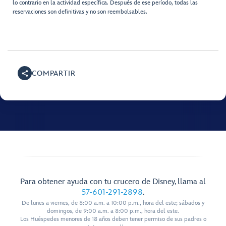
lo contrario en la actividad específica. Después de ese período, todas las
reservaciones son definitivas y no son reembolsables.
COMPARTIR
Para obtener ayuda con tu crucero de Disney, llama al
57-601-291-2898
.
De lunes a viernes, de 8:00 a.m. a 10:00 p.m., hora del este; sábados y
domingos, de 9:00 a.m. a 8:00 p.m., hora del este.
Los Huéspedes menores de 18 años deben tener permiso de sus padres o