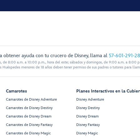
a obtener ayuda con tu crucero de Disney, llama al
57-601-291-2
s, de 8:00 a.m. a 10:00 p.m., hora del este; sábados y domingos, de 9:00 a.m. a 8:00 p.
s Huéspedes menores de 18 años deben tener permiso de sus padres o tutores para llam
Camarotes
Planes Interactivos en la Cubier
Camarotes de Disney Adventure
Disney Adventure
Camarotes de Disney Destiny
Disney Destiny
Camarotes de Disney Dream
Disney Dream
Camarotes de Disney Fantasy
Disney Fantasy
Camarotes de Disney Magic
Disney Magic