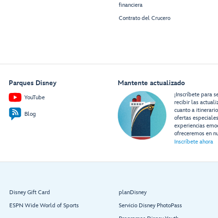
financiera
Contrato del Crucero
Parques Disney
Mantente actualizado
¡Inscríbete para s
YouTube
recibir las actual
cuanto a itinerari
Blog
ofertas especiale
experiencias emo
ofreceremos en nu
Inscríbete ahora
Disney Gift Card
planDisney
ESPN Wide World of Sports
Servicio Disney PhotoPass