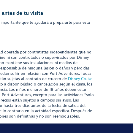
antes de tu visita
 importante que te ayudará a prepararte para esta
ad operada por contratistas independientes que no
ine ni son controlados o supervisados por Disney
 no mantiene sus instalaciones ni medios de
responsable de ninguna lesión o daños y pérdidas
uedan sufrir en relación con Port Adventures. Todas
stán sujetas al contrato de crucero de
Disney Cruise
to a disponibilidad o cancelación según el clima, los
tencia. Los niños menores de 18 años deben estar
ort Adventures, excepto para las actividades “solo
recios están sujetos a cambios sin aviso. Las
r hasta tres días antes de la fecha de salida del
 lo contrario en la actividad específica. Después de
iones son definitivas y no son reembolsables.