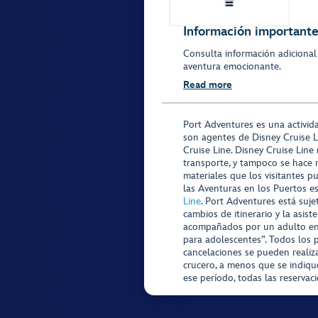
Información importante 
Consulta información adicional
aventura emocionante.
Read more
Port Adventures es una activid
son agentes de Disney Cruise L
Cruise Line. Disney Cruise Line
transporte, y tampoco se hace 
materiales que los visitantes p
las Aventuras en los Puertos e
Line
. Port Adventures está suje
cambios de itinerario y la asis
acompañados por un adulto en P
para adolescentes”. Todos los p
cancelaciones se pueden realiza
crucero, a menos que se indique
ese período, todas las reservac