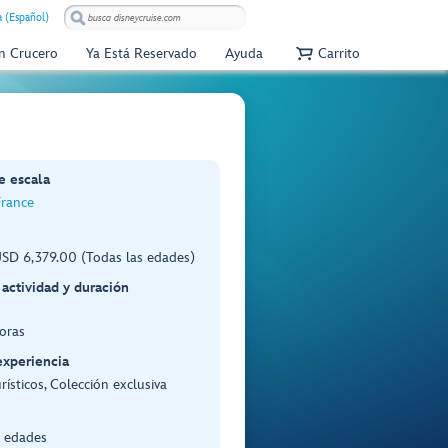
 (Español)
Un Crucero
Ya Está Reservado
Ayuda
Carrito
e escala
France
SD 6,379.00 (Todas las edades)
 actividad y duración
oras
experiencia
rísticos, Colección exclusiva
s edades