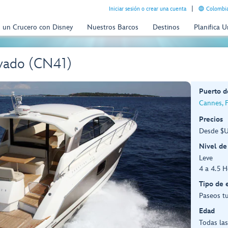
Iniciar sesión o crear una cuenta
Colombia
n un Crucero con Disney
Nuestros Barcos
Destinos
Planifica 
ivado (CN41)
Puerto d
Cannes, 
Precios
Desde $U
Nivel de
Leve
4 a 4.5 H
Tipo de 
Paseos tu
Edad
Todas la