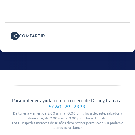
COMPARTIR
Para obtener ayuda con tu crucero de Disney, llama al
57-601-291-2898
.
De lunes a viernes, de 8:00 a.m. a 10:00 p.m., hora del este; sábados y
domingos, de 9:00 a.m. a 8:00 p.m., hora del este.
Los Huéspedes menores de 18 años deben tener permiso de sus padres o
tutores para llamar.