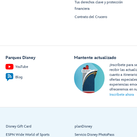
Tus derechos clave y protección
financiera
Contrato del Crucero
Parques Disney
Mantente actualizado
¡Inscríbete para s
YouTube
recibir las actual
cuanto a itinerari
Blog
ofertas especiale
experiencias emo
ofreceremos en nu
Inscríbete ahora
Disney Gift Card
planDisney
ESPN Wide World of Sports
Servicio Disney PhotoPass