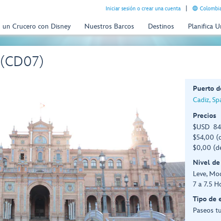
Iniciar sesión o crear una cuenta
Colombia
n un Crucero con Disney
Nuestros Barcos
Destinos
Planifica 
o (CD07)
Puerto d
Cadiz, Sp
Precios
$USD 84,
$54,00 (d
$0,00 (d
Nivel de
Leve, Mo
7 a 7.5 H
Tipo de 
Paseos tu