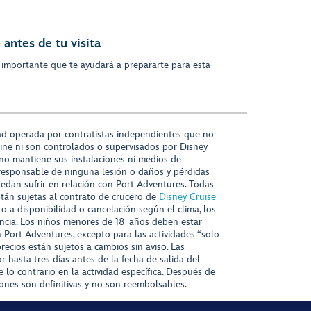
antes de tu visita
 importante que te ayudará a prepararte para esta
ad operada por contratistas independientes que no
ine ni son controlados o supervisados por Disney
 no mantiene sus instalaciones ni medios de
responsable de ninguna lesión o daños y pérdidas
uedan sufrir en relación con Port Adventures. Todas
stán sujetas al contrato de crucero de
Disney Cruise
to a disponibilidad o cancelación según el clima, los
tencia. Los niños menores de 18 años deben estar
ort Adventures, excepto para las actividades “solo
recios están sujetos a cambios sin aviso. Las
r hasta tres días antes de la fecha de salida del
 lo contrario en la actividad específica. Después de
iones son definitivas y no son reembolsables.