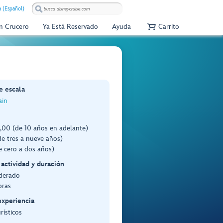
 (Español)
Un Crucero
Ya Está Reservado
Ayuda
Carrito
e escala
ain
00 (de 10 años en adelante)
e tres a nueve años)
e cero a dos años)
 actividad y duración
derado
oras
experiencia
rísticos