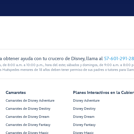
a obtener ayuda con tu crucero de Disney, llama al
57-601-291-2
s, de 8:00 a.m. a 10:00 p.m., hora del este; sábados y domingos, de 9:00 a.m. a 8:00 p.
s Huéspedes menores de 18 años deben tener permiso de sus padres o tutores para llam
Camarotes
Planes Interactivos en la Cubier
Camarotes de Disney Adventure
Disney Adventure
Camarotes de Disney Destiny
Disney Destiny
Camarotes de Disney Dream
Disney Dream
Camarotes de Disney Fantasy
Disney Fantasy
Camarotes de Disney Magic
Disney Magic