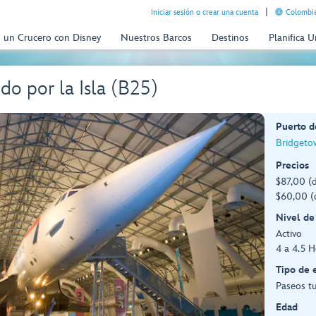
Iniciar sesión o crear una cuenta
Colombia
n un Crucero con Disney
Nuestros Barcos
Destinos
Planifica 
do por la Isla (B25)
Puerto d
Bridgeto
Precios
$87,00 (
$60,00 (
Nivel de
Activo
4 a 4.5 H
Tipo de 
Paseos tu
Edad