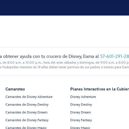
a obtener ayuda con tu crucero de Disney, llama al
57-601-291-2
s, de 8:00 a.m. a 10:00 p.m., hora del este; sábados y domingos, de 9:00 a.m. a 8:00 p.
s Huéspedes menores de 18 años deben tener permiso de sus padres o tutores para llam
Camarotes
Planes Interactivos en la Cubier
Camarotes de Disney Adventure
Disney Adventure
Camarotes de Disney Destiny
Disney Destiny
Camarotes de Disney Dream
Disney Dream
Camarotes de Disney Fantasy
Disney Fantasy
Camarotes de Disney Magic
Disney Magic