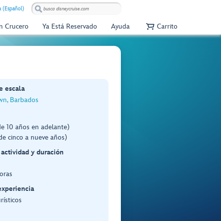
 (Español)
Un Crucero
Ya Está Reservado
Ayuda
Carrito
e escala
wn, Barbados
de 10 años en adelante)
de cinco a nueve años)
 actividad y duración
oras
experiencia
rísticos