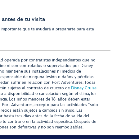
antes de tu visita
 importante que te ayudará a prepararte para esta
ad operada por contratistas independientes que no
ine ni son controlados o supervisados por Disney
 no mantiene sus instalaciones ni medios de
responsable de ninguna lesión o daños y pérdidas
uedan sufrir en relación con Port Adventures. Todas
stán sujetas al contrato de crucero de
Disney Cruise
to a disponibilidad o cancelación según el clima, los
tencia. Los niños menores de 18 años deben estar
ort Adventures, excepto para las actividades “solo
recios están sujetos a cambios sin aviso. Las
r hasta tres días antes de la fecha de salida del
 lo contrario en la actividad específica. Después de
iones son definitivas y no son reembolsables.