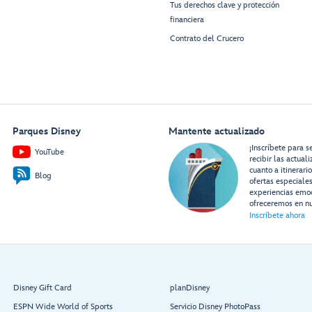
Tus derechos clave y protección
financiera
Contrato del Crucero
Parques Disney
Mantente actualizado
¡Inscríbete para s
YouTube
recibir las actual
cuanto a itinerari
Blog
ofertas especiale
experiencias emo
ofreceremos en nu
Inscríbete ahora
Disney Gift Card
planDisney
ESPN Wide World of Sports
Servicio Disney PhotoPass