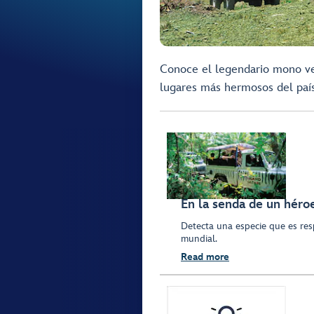
Conoce el legendario mono ve
lugares más hermosos del paí
En la senda de un héro
Detecta una especie que es res
mundial.
Read more