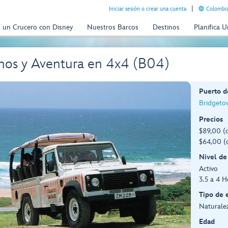
Iniciar sesión o crear una cuenta
Colombia
n un Crucero con Disney
Nuestros Barcos
Destinos
Planifica 
os y Aventura en 4x4 (B04)
Puerto d
Bridgeto
Precios
$89,00 (
$64,00 (
Nivel de
Activo
3.5 a 4 H
Tipo de 
Naturalez
Edad