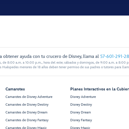
a obtener ayuda con tu crucero de Disney, llama al
57-601-291-2
s, de 8:00 a.m. a 10:00 p.m., hora del este; sábados y domingos, de 9:00 a.m. a 8:00 p.
s Huéspedes menores de 18 años deben tener permiso de sus padres o tutores para llam
Camarotes
Planes Interactivos en la Cubier
Camarotes de Disney Adventure
Disney Adventure
Camarotes de Disney Destiny
Disney Destiny
Camarotes de Disney Dream
Disney Dream
Camarotes de Disney Fantasy
Disney Fantasy
Camarotes de Disney Magic
Disney Magic