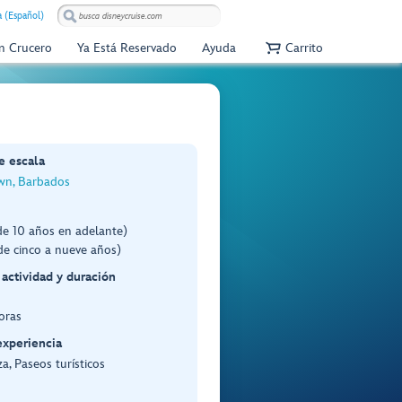
 (Español)
Un Crucero
Ya Está Reservado
Ayuda
Carrito
e escala
wn, Barbados
de 10 años en adelante)
de cinco a nueve años)
 actividad y duración
oras
experiencia
a, Paseos turísticos