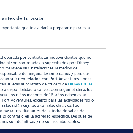
antes de tu visita
 importante que te ayudará a prepararte para esta
ad operada por contratistas independientes que no
ine ni son controlados o supervisados por Disney
 no mantiene sus instalaciones ni medios de
responsable de ninguna lesión o daños y pérdidas
uedan sufrir en relación con Port Adventures. Todas
stán sujetas al contrato de crucero de
Disney Cruise
to a disponibilidad o cancelación según el clima, los
tencia. Los niños menores de 18 años deben estar
ort Adventures, excepto para las actividades “solo
recios están sujetos a cambios sin aviso. Las
r hasta tres días antes de la fecha de salida del
 lo contrario en la actividad específica. Después de
iones son definitivas y no son reembolsables.