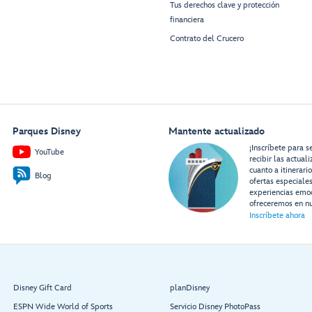
Tus derechos clave y protección
financiera
Contrato del Crucero
Parques Disney
Mantente actualizado
¡Inscríbete para s
YouTube
recibir las actual
cuanto a itinerari
Blog
ofertas especiale
experiencias emo
ofreceremos en nu
Inscríbete ahora
Disney Gift Card
planDisney
ESPN Wide World of Sports
Servicio Disney PhotoPass