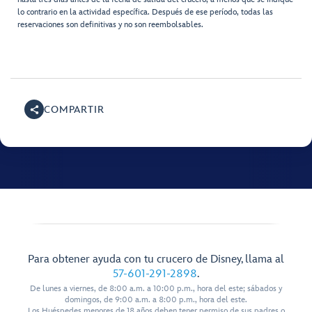
lo contrario en la actividad específica. Después de ese período, todas las
reservaciones son definitivas y no son reembolsables.
COMPARTIR
Para obtener ayuda con tu crucero de Disney, llama al
57-601-291-2898
.
De lunes a viernes, de 8:00 a.m. a 10:00 p.m., hora del este; sábados y
domingos, de 9:00 a.m. a 8:00 p.m., hora del este.
Los Huéspedes menores de 18 años deben tener permiso de sus padres o