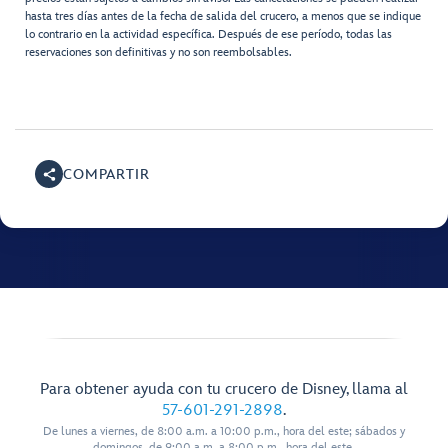
hasta tres días antes de la fecha de salida del crucero, a menos que se indique
lo contrario en la actividad específica. Después de ese período, todas las
reservaciones son definitivas y no son reembolsables.
COMPARTIR
Para obtener ayuda con tu crucero de Disney, llama al
57-601-291-2898
.
De lunes a viernes, de 8:00 a.m. a 10:00 p.m., hora del este; sábados y
domingos, de 9:00 a.m. a 8:00 p.m., hora del este.