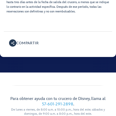
hasta tres días antes de la fecha de salida del crucero, a menos que se indique
lo contrario en la actividad específica. Después de ese período, todas las
reservaciones son definitivas y no son reembolsables.
COMPARTIR
Para obtener ayuda con tu crucero de Disney, llama al
57-601-291-2898
.
De lunes a viernes, de 8:00 a.m. a 10:00 p.m., hora del este; sábados y
domingos, de 9:00 a.m. a 8:00 p.m., hora del este.