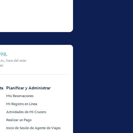
898
.
m., hora del este.
ar.
ta
Planificar y Administrar
Mis Reservaciones
Mi Registro en Línea
Actividades de Mi Crucero
Realizar un Pago
Inicio de Sesión de Agente de Viajes