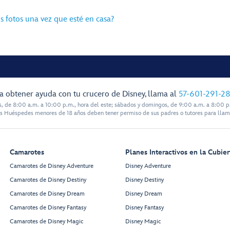
s fotos una vez que esté en casa?
a obtener ayuda con tu crucero de Disney, llama al
57-601-291-2
s, de 8:00 a.m. a 10:00 p.m., hora del este; sábados y domingos, de 9:00 a.m. a 8:00 p.
s Huéspedes menores de 18 años deben tener permiso de sus padres o tutores para llam
Camarotes
Planes Interactivos en la Cubier
Camarotes de Disney Adventure
Disney Adventure
Camarotes de Disney Destiny
Disney Destiny
Camarotes de Disney Dream
Disney Dream
Camarotes de Disney Fantasy
Disney Fantasy
Camarotes de Disney Magic
Disney Magic