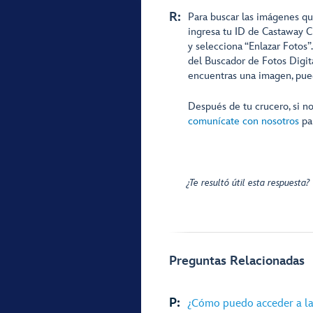
R:
Para buscar las imágenes que
ingresa tu ID de Castaway C
y selecciona “Enlazar Fotos”
del Buscador de Fotos Digit
encuentras una imagen, puede
Después de tu crucero, si n
comunícate con nosotros
par
¿Te resultó útil esta respuesta?
Preguntas Relacionadas
P:
¿Cómo puedo acceder a las