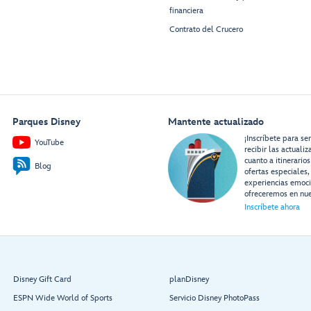
financiera
Contrato del Crucero
Parques Disney
Mantente actualizado
¡Inscríbete para se
YouTube
recibir las actuali
cuanto a itinerarios
Blog
ofertas especiales,
experiencias emoc
ofreceremos en nue
Inscríbete ahora
Disney Gift Card
planDisney
ESPN Wide World of Sports
Servicio Disney PhotoPass