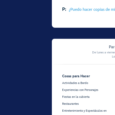
P:
¿Puedo hacer copias de mi
Par
De lunes a vierne
Lo
Cosas para Hacer
Actividades a Bordo
Experiencias con Personajes
Fiestas en la cubierta
Restaurantes
Entretenimiento y Espectáculos en