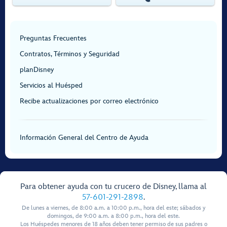
Preguntas Frecuentes
Contratos, Términos y Seguridad
planDisney
Servicios al Huésped
Recibe actualizaciones por correo electrónico
Información General del Centro de Ayuda
Para obtener ayuda con tu crucero de Disney, llama al
57-601-291-2898
.
De lunes a viernes, de 8:00 a.m. a 10:00 p.m., hora del este; sábados y
domingos, de 9:00 a.m. a 8:00 p.m., hora del este.
Los Huéspedes menores de 18 años deben tener permiso de sus padres o