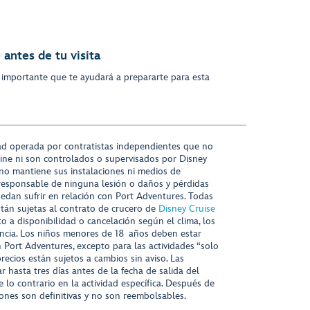
antes de tu visita
 importante que te ayudará a prepararte para esta
ad operada por contratistas independientes que no
ine ni son controlados o supervisados por Disney
 no mantiene sus instalaciones ni medios de
responsable de ninguna lesión o daños y pérdidas
uedan sufrir en relación con Port Adventures. Todas
stán sujetas al contrato de crucero de
Disney Cruise
to a disponibilidad o cancelación según el clima, los
tencia. Los niños menores de 18 años deben estar
ort Adventures, excepto para las actividades “solo
recios están sujetos a cambios sin aviso. Las
r hasta tres días antes de la fecha de salida del
 lo contrario en la actividad específica. Después de
iones son definitivas y no son reembolsables.