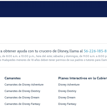
a obtener ayuda con tu crucero de Disney, llama al
56-226-185-
s, de 8:00 a.m. a 10:00 p.m., hora del este; sábados y domingos, de 9:00 a.m. a 8:00 p.
s Huéspedes menores de 18 años deben tener permiso de sus padres o tutores para llam
Camarotes
Planes Interactivos en la Cubier
Camarotes de Disney Adventure
Disney Adventure
Camarotes de Disney Destiny
Disney Destiny
Camarotes de Disney Dream
Disney Dream
Camarotes de Disney Fantasy
Disney Fantasy