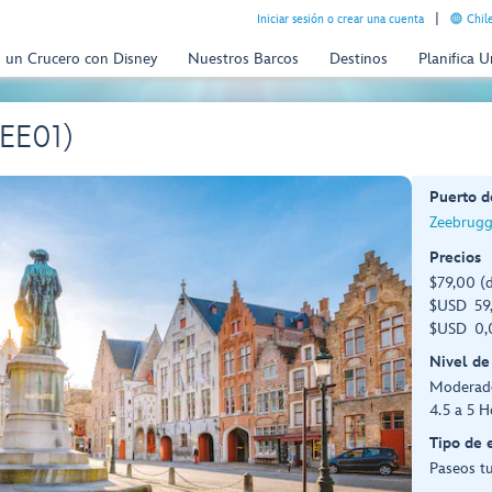
Iniciar sesión o crear una cuenta
Chil
n un Crucero con Disney
Nuestros Barcos
Destinos
Planifica 
ZEE01)
Puerto d
Zeebrugg
Precios
$79,00 (
$USD 59,
$USD 0,0
Nivel de
Moderad
4.5 a 5 H
Tipo de 
Paseos tu