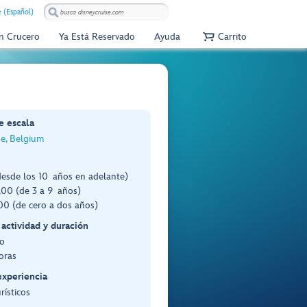
e (Español)
Un Crucero
Ya Está Reservado
Ayuda
Carrito
e escala
e, Belgium
desde los 10 años en adelante)
00 (de 3 a 9 años)
0 (de cero a dos años)
 actividad y duración
o
oras
experiencia
rísticos