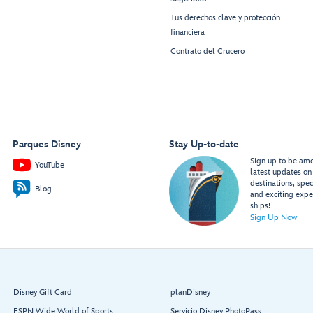
Tus derechos clave y protección
financiera
Contrato del Crucero
Parques Disney
Stay Up-to-date
Sign up to be amon
YouTube
latest updates on 
destinations, spec
Blog
and exciting expe
ships!
Sign Up Now
Disney Gift Card
planDisney
ESPN Wide World of Sports
Servicio Disney PhotoPass