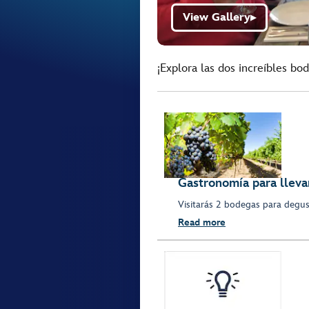
View Gallery
▶
¡Explora las dos increíbles bo
Gastronomía para lleva
Visitarás 2 bodegas para degus
Read more