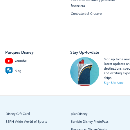
financiera
Contrato del Crucero
Parques Disney
Stay Up-to-date
Sign up to be amon
YouTube
latest updates on 
destinations, spec
Blog
and exciting expe
ships!
Sign Up Now
Disney Gift Card
planDisney
ESPN Wide World of Sports
Servicio Disney PhotoPass
Programas Disney Youth