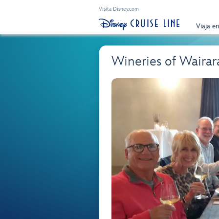
Visita Disney.com
Viaja e
Wineries of Waira