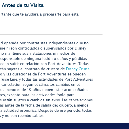
 Antes de tu Visita
rtante que te ayudará a prepararte para esta
ad operada por contratistas independientes que no
ine ni son controlados o supervisados por Disney
 no mantiene sus instalaciones ni medios de
responsable de ninguna lesión o daños y pérdidas
uedan sufrir en relación con Port Adventures. Todas
stán sujetas al contrato de crucero de
Disney Cruise
nido y las duraciones de Port Adventures se pueden
Cruise Line, y todas las actividades de Port Adventures
o cancelación según el clima, los cambios en el
s niños menores de 18 años deben estar acompañados
es, excepto para las actividades “solo para
s están sujetos a cambios sin aviso. Las cancelaciones
ías antes de la fecha de salida del crucero, a menos
la actividad específica. Después de ese período, todas
as y no son reembolsables.