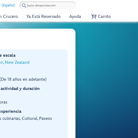
e (Español)
Un Crucero
Ya Está Reservado
Ayuda
Carrito
e escala
on, New Zealand
(De 18 años en adelante)
 actividad y duración
oras
experiencia
 culinarias, Cultural, Paseos