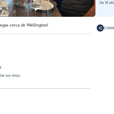
De 18 añ
degas cerca de Wellington!
COMP
r
tar sus vinos.