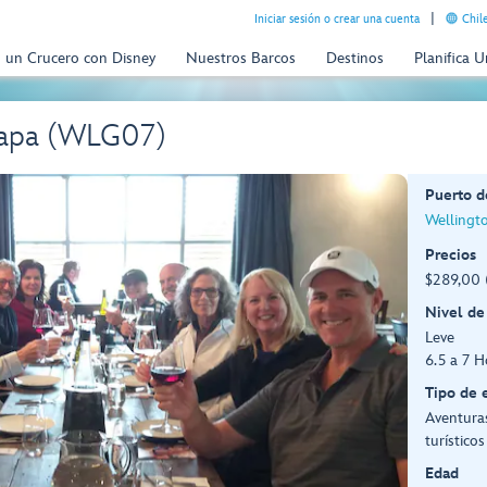
Iniciar sesión o crear una cuenta
Chil
n un Crucero con Disney
Nuestros Barcos
Destinos
Planifica 
rapa (WLG07)
Puerto d
Wellingt
Precios
$289,00 
Nivel de
Leve
6.5 a 7 H
Tipo de 
Aventuras
turísticos
Edad