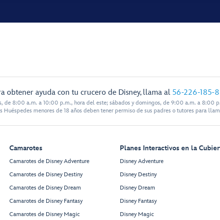
a obtener ayuda con tu crucero de Disney, llama al
56-226-185-
s, de 8:00 a.m. a 10:00 p.m., hora del este; sábados y domingos, de 9:00 a.m. a 8:00 p.
s Huéspedes menores de 18 años deben tener permiso de sus padres o tutores para llam
Camarotes
Planes Interactivos en la Cubier
Camarotes de Disney Adventure
Disney Adventure
Camarotes de Disney Destiny
Disney Destiny
Camarotes de Disney Dream
Disney Dream
Camarotes de Disney Fantasy
Disney Fantasy
Camarotes de Disney Magic
Disney Magic