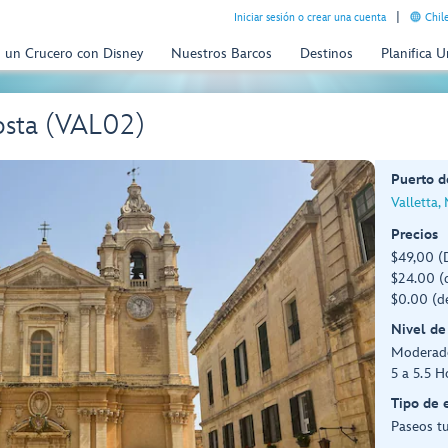
Iniciar sesión o crear una cuenta
Chil
n un Crucero con Disney
Nuestros Barcos
Destinos
Planifica 
osta (VAL02)
Puerto d
Valletta,
Precios
$49,00 (
$24.00 (d
$0.00 (d
Nivel de
Moderad
5 a 5.5 H
Tipo de 
Paseos tu