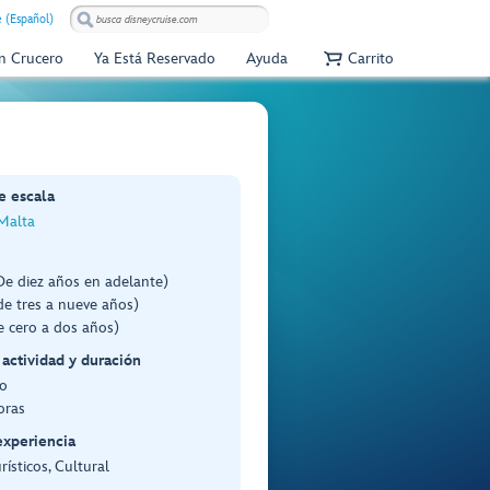
e (Español)
Un Crucero
Ya Está Reservado
Ayuda
Carrito
e escala
 Malta
De diez años en adelante)
e tres a nueve años)
e cero a dos años)
 actividad y duración
o
oras
experiencia
rísticos, Cultural