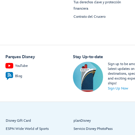
Tus derechos clave y protección
financiera
Contrato del Crucero
Parques Disney
Stay Up-to-date
Sign up to be amon
YouTube
latest updates on 
destinations, spec
Blog
and exciting expe
ships!
Sign Up Now
Disney Gift Card
planDisney
ESPN Wide World of Sports
Servicio Disney PhotoPass