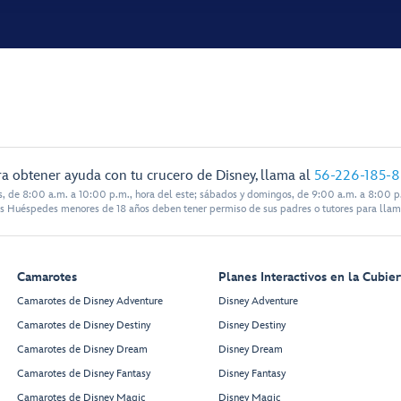
a obtener ayuda con tu crucero de Disney, llama al
56-226-185-
s, de 8:00 a.m. a 10:00 p.m., hora del este; sábados y domingos, de 9:00 a.m. a 8:00 p.
s Huéspedes menores de 18 años deben tener permiso de sus padres o tutores para llam
Camarotes
Planes Interactivos en la Cubier
Camarotes de Disney Adventure
Disney Adventure
Camarotes de Disney Destiny
Disney Destiny
Camarotes de Disney Dream
Disney Dream
Camarotes de Disney Fantasy
Disney Fantasy
Camarotes de Disney Magic
Disney Magic