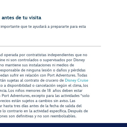
antes de tu visita
 importante que te ayudará a prepararte para esta
ad operada por contratistas independientes que no
ine ni son controlados o supervisados por Disney
 no mantiene sus instalaciones ni medios de
responsable de ninguna lesión o daños y pérdidas
uedan sufrir en relación con Port Adventures. Todas
stán sujetas al contrato de crucero de
Disney Cruise
to a disponibilidad o cancelación según el clima, los
tencia. Los niños menores de 18 años deben estar
ort Adventures, excepto para las actividades “solo
recios están sujetos a cambios sin aviso. Las
r hasta tres días antes de la fecha de salida del
 lo contrario en la actividad específica. Después de
iones son definitivas y no son reembolsables.