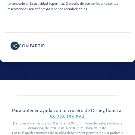
lo contrario en la actividad específica. Después de ese período, todas las
reservaciones son definitivas y no son reembolsables.
COMPARTIR
Para obtener ayuda con tu crucero de Disney, llama al
56-226-185-864
.
De lunes a viernes, de 8:00 a.m. a 10:00 p.m., hora del este; sábados y
domingos, de 9:00 a.m. a 8:00 p.m., hora del este.
Los Huéspedes menores de 18 años deben tener permiso de sus padres o