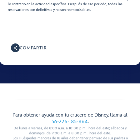
lo contrario en la actividad específica. Después de ese período, todas las
reservaciones son definitivas y no son reembolsables.
COMPARTIR
Para obtener ayuda con tu crucero de Disney, llama al
56-226-185-864
.
De lunes a viernes, de 8:00 a.m. a 10:00 p.m., hora del este; sábados y
domingos, de 9:00 a.m. a 8:00 p.m., hora del este.
Los Huéspedes menores de 18 años deben tener permiso de sus padres o