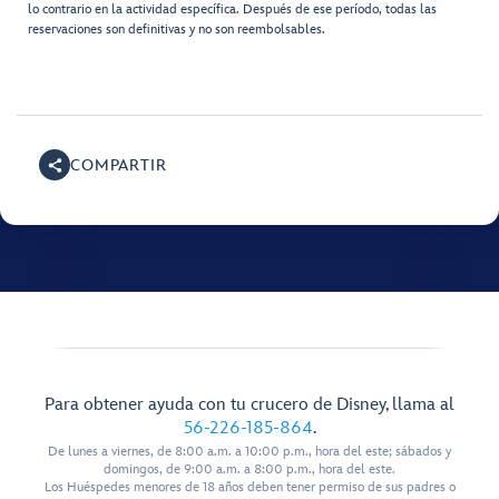
lo contrario en la actividad específica. Después de ese período, todas las
reservaciones son definitivas y no son reembolsables.
COMPARTIR
Para obtener ayuda con tu crucero de Disney, llama al
56-226-185-864
.
De lunes a viernes, de 8:00 a.m. a 10:00 p.m., hora del este; sábados y
domingos, de 9:00 a.m. a 8:00 p.m., hora del este.
Los Huéspedes menores de 18 años deben tener permiso de sus padres o