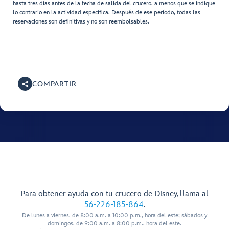
hasta tres días antes de la fecha de salida del crucero, a menos que se indique
lo contrario en la actividad específica. Después de ese período, todas las
reservaciones son definitivas y no son reembolsables.
COMPARTIR
Para obtener ayuda con tu crucero de Disney, llama al
56-226-185-864
.
De lunes a viernes, de 8:00 a.m. a 10:00 p.m., hora del este; sábados y
domingos, de 9:00 a.m. a 8:00 p.m., hora del este.