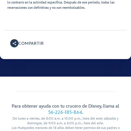
lo contrario en la actividad específica. Después de ese período, todas las
reservaciones son definitivas y no son reembolsables.
COMPARTIR
Para obtener ayuda con tu crucero de Disney, llama al
56-226-185-864
.
De lunes a viernes, de 8:00 a.m. a 10:00 p.m., hora del este; sábados y
domingos, de 9:00 a.m. a 8:00 p.m., hora del este.
Los Huéspedes menores de 18 años deben tener permiso de sus padres o