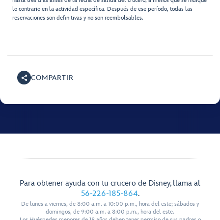
hasta tres días antes de la fecha de salida del crucero, a menos que se indique
lo contrario en la actividad específica. Después de ese período, todas las
reservaciones son definitivas y no son reembolsables.
COMPARTIR
Para obtener ayuda con tu crucero de Disney, llama al
56-226-185-864
.
De lunes a viernes, de 8:00 a.m. a 10:00 p.m., hora del este; sábados y
domingos, de 9:00 a.m. a 8:00 p.m., hora del este.
Los Huéspedes menores de 18 años deben tener permiso de sus padres o