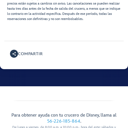
precios están sujetos a cambios sin aviso. Las cancelaciones se pueden realizar
hasta tres días antes de la fecha de salida del crucero, a menos que se indique
lo contrario en la actividad específica. Después de ese período, todas las
reservaciones son definitivas y no son reembolsables.
COMPARTIR
Para obtener ayuda con tu crucero de Disney, llama al
56-226-185-864
.
De lunes a viernes, de 8:00 a.m. a 10:00 p.m., hora del este; sábados y