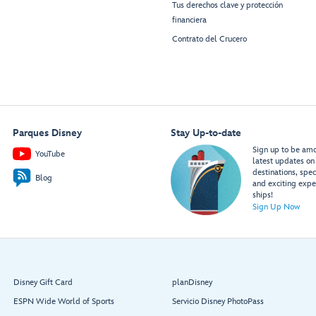
Tus derechos clave y protección
financiera
Contrato del Crucero
Parques Disney
Stay Up-to-date
Sign up to be amon
YouTube
latest updates on 
destinations, spec
Blog
and exciting expe
ships!
Sign Up Now
Disney Gift Card
planDisney
ESPN Wide World of Sports
Servicio Disney PhotoPass