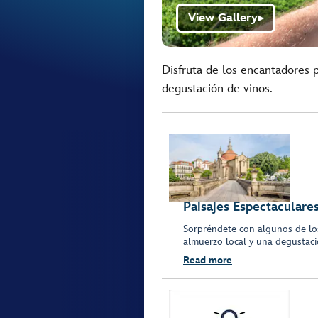
View Gallery
▶
Disfruta de los encantadores 
degustación de vinos.
Paisajes Espectaculare
Sorpréndete con algunos de los
almuerzo local y una degustaci
Read more