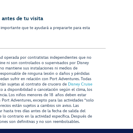
antes de tu visita
 importante que te ayudará a prepararte para esta
ad operada por contratistas independientes que no
ine ni son controlados o supervisados por Disney
 no mantiene sus instalaciones ni medios de
responsable de ninguna lesión o daños y pérdidas
uedan sufrir en relación con Port Adventures. Todas
stán sujetas al contrato de crucero de
Disney Cruise
to a disponibilidad o cancelación según el clima, los
tencia. Los niños menores de 18 años deben estar
ort Adventures, excepto para las actividades “solo
recios están sujetos a cambios sin aviso. Las
r hasta tres días antes de la fecha de salida del
 lo contrario en la actividad específica. Después de
iones son definitivas y no son reembolsables.