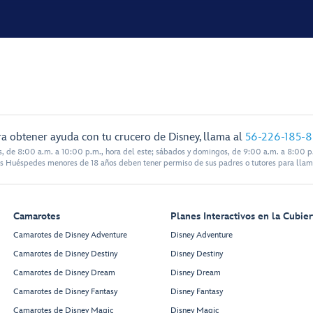
a obtener ayuda con tu crucero de Disney, llama al
56-226-185-
s, de 8:00 a.m. a 10:00 p.m., hora del este; sábados y domingos, de 9:00 a.m. a 8:00 p.
s Huéspedes menores de 18 años deben tener permiso de sus padres o tutores para llam
Camarotes
Planes Interactivos en la Cubier
Camarotes de Disney Adventure
Disney Adventure
Camarotes de Disney Destiny
Disney Destiny
Camarotes de Disney Dream
Disney Dream
Camarotes de Disney Fantasy
Disney Fantasy
Camarotes de Disney Magic
Disney Magic