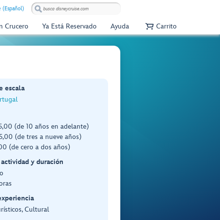
e (Español)
Un Crucero
Ya Está Reservado
Ayuda
Carrito
e escala
rtugal
,00 (de 10 años en adelante)
,00 (de tres a nueve años)
0 (de cero a dos años)
 actividad y duración
o
oras
experiencia
rísticos, Cultural