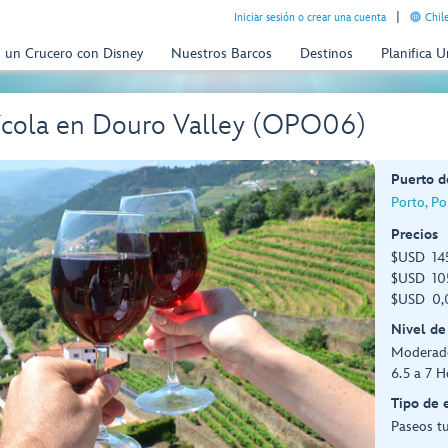
Iniciar sesión o crear una cuenta
Chil
n un Crucero con Disney
Nuestros Barcos
Destinos
Planifica 
nícola en Douro Valley (OPO06)
Puerto d
Porto, Po
Precios
$USD 145
$USD 105
$USD 0,0
Nivel de
Moderad
6.5 a 7 H
Tipo de 
Paseos tu