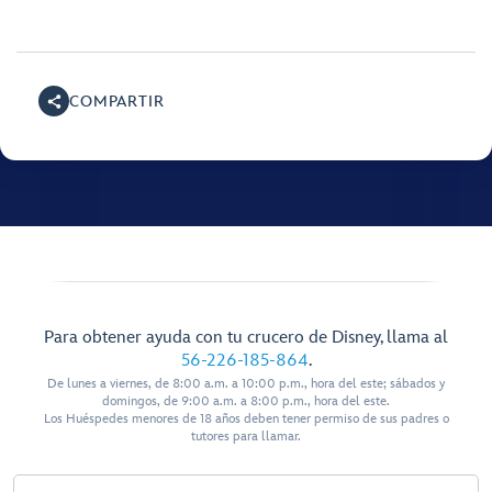
COMPARTIR
Para obtener ayuda con tu crucero de Disney, llama al
56-226-185-864
.
De lunes a viernes, de 8:00 a.m. a 10:00 p.m., hora del este; sábados y
domingos, de 9:00 a.m. a 8:00 p.m., hora del este.
Los Huéspedes menores de 18 años deben tener permiso de sus padres o
tutores para llamar.