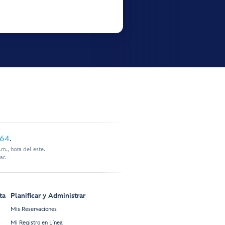
864
.
m., hora del este.
ar.
ta
Planificar y Administrar
Mis Reservaciones
Mi Registro en Línea