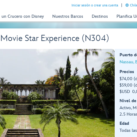
Iniciar sesión o crear una cuenta
Chil
n un Crucero con Disney
Nuestros Barcos
Destinos
Planifica 
- Movie Star Experience (N304)
Puerto d
Nassau, 
Precios
$74,00 (
$59,00 (d
$USD 0,0
Nivel de
Activo, 
2.5 Hora
Edad
Todas la