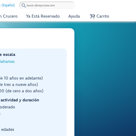
e (Español)
Un Crucero
Ya Está Reservado
Ayuda
Carrito
e escala
Bahamas
de 10 años en adelante)
e tres a nueve años)
0 (de cero a dos años)
 actividad y duración
Moderado
s
s edades