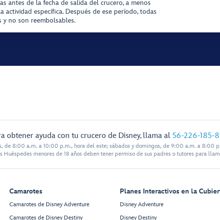
ías antes de la fecha de salida del crucero, a menos
la actividad específica. Después de ese período, todas
as y no son reembolsables.
a obtener ayuda con tu crucero de Disney, llama al
56-226-185-
s, de 8:00 a.m. a 10:00 p.m., hora del este; sábados y domingos, de 9:00 a.m. a 8:00 p.
s Huéspedes menores de 18 años deben tener permiso de sus padres o tutores para llam
Camarotes
Planes Interactivos en la Cubier
Camarotes de Disney Adventure
Disney Adventure
Camarotes de Disney Destiny
Disney Destiny