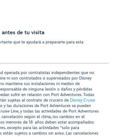
antes de tu visita
rtante que te ayudará a prepararte para esta
ad operada por contratistas independientes que no
ine ni son controlados o supervisados por Disney
 no mantiene sus instalaciones ni medios de
responsable de ninguna lesión o daños y pérdidas
uedan sufrir en relación con Port Adventures. Todas
stán sujetas al contrato de crucero de
Disney Cruise
nido y las duraciones de Port Adventures se pueden
Cruise Line, y todas las actividades de Port Adventures
o cancelación según el clima, los cambios en el
s niños menores de 18 años deben estar acompañados
es, excepto para las actividades “solo para
s están sujetos a cambios sin aviso. Las cancelaciones