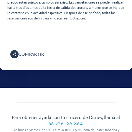
precios están sujetos a cambios sin aviso. Las cancelaciones se pueden realizar
hasta tres días antes de la fecha de salida del crucero, a menos que se indique
lo contrario en la actividad específica. Después de ese período, todas las
reservaciones son definitivas y no son reembolsables.
COMPARTIR
Para obtener ayuda con tu crucero de Disney, llama al
56-226-185-864
.
De lunes a viernes, de 8:00 a.m. a 10:00 p.m., hora del este; sábados y