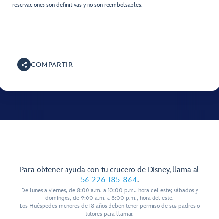
reservaciones son definitivas y no son reembolsables.
COMPARTIR
Para obtener ayuda con tu crucero de Disney, llama al
56-226-185-864
.
De lunes a viernes, de 8:00 a.m. a 10:00 p.m., hora del este; sábados y
domingos, de 9:00 a.m. a 8:00 p.m., hora del este.
Los Huéspedes menores de 18 años deben tener permiso de sus padres o
tutores para llamar.