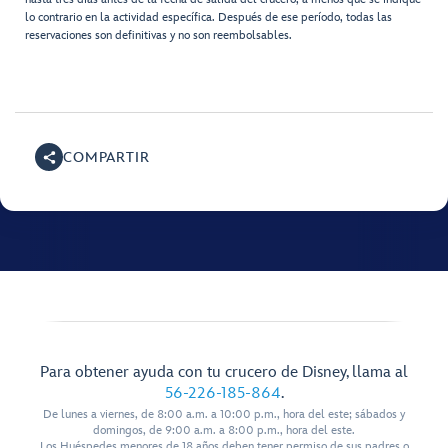
lo contrario en la actividad específica. Después de ese período, todas las
reservaciones son definitivas y no son reembolsables.
COMPARTIR
Para obtener ayuda con tu crucero de Disney, llama al
56-226-185-864
.
De lunes a viernes, de 8:00 a.m. a 10:00 p.m., hora del este; sábados y
domingos, de 9:00 a.m. a 8:00 p.m., hora del este.
Los Huéspedes menores de 18 años deben tener permiso de sus padres o