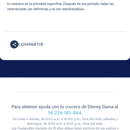
lo contrario en la actividad específica. Después de ese período, todas las
reservaciones son definitivas y no son reembolsables.
COMPARTIR
Para obtener ayuda con tu crucero de Disney, llama al
56-226-185-864
.
De lunes a viernes, de 8:00 a.m. a 10:00 p.m., hora del este; sábados y
domingos, de 9:00 a.m. a 8:00 p.m., hora del este.
Los Huéspedes menores de 18 años deben tener permiso de sus padres o