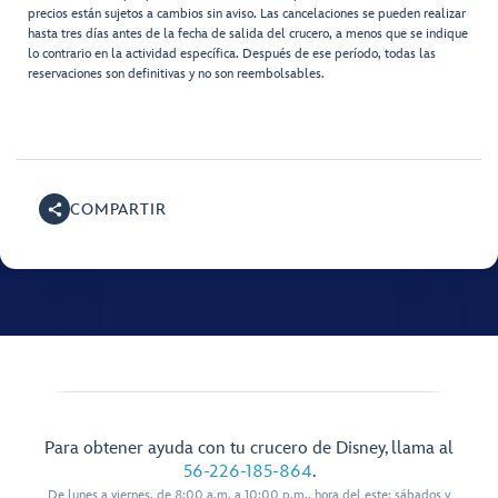
precios están sujetos a cambios sin aviso. Las cancelaciones se pueden realizar
hasta tres días antes de la fecha de salida del crucero, a menos que se indique
lo contrario en la actividad específica. Después de ese período, todas las
reservaciones son definitivas y no son reembolsables.
COMPARTIR
Para obtener ayuda con tu crucero de Disney, llama al
56-226-185-864
.
De lunes a viernes, de 8:00 a.m. a 10:00 p.m., hora del este; sábados y