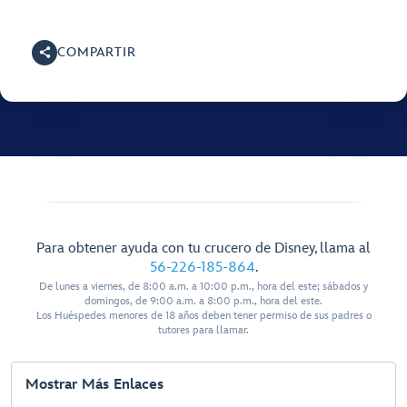
COMPARTIR
Para obtener ayuda con tu crucero de Disney, llama al
56-226-185-864
.
De lunes a viernes, de 8:00 a.m. a 10:00 p.m., hora del este; sábados y
domingos, de 9:00 a.m. a 8:00 p.m., hora del este.
Los Huéspedes menores de 18 años deben tener permiso de sus padres o
tutores para llamar.
Mostrar Más Enlaces