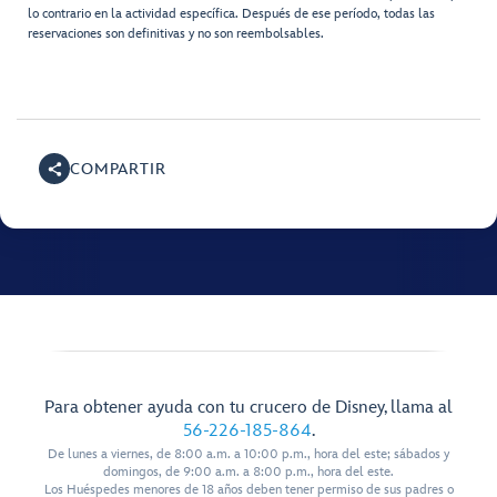
lo contrario en la actividad específica. Después de ese período, todas las
reservaciones son definitivas y no son reembolsables.
COMPARTIR
Para obtener ayuda con tu crucero de Disney, llama al
56-226-185-864
.
De lunes a viernes, de 8:00 a.m. a 10:00 p.m., hora del este; sábados y
domingos, de 9:00 a.m. a 8:00 p.m., hora del este.
Los Huéspedes menores de 18 años deben tener permiso de sus padres o