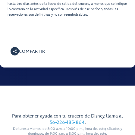
hasta tres días antes de la fecha de salida del crucero, a menos que se indique
lo contrario en la actividad específica. Después de ese período, todas las
reservaciones son definitivas y no son reembolsables.
COMPARTIR
Para obtener ayuda con tu crucero de Disney, llama al
56-226-185-864
.
De lunes a viernes, de 8:00 a.m. a 10:00 p.m., hora del este; sábados y
domingos, de 9:00 a.m. a 8:00 p.m., hora del este.