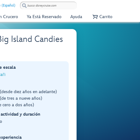
e (Español)
Un Crucero
Ya Está Reservado
Ayuda
Carrito
Big Island Candies
e escala
i'i
(desde diez años en adelante)
(de tres a nueve años)
e cero a dos años)
 actividad y duración
o
experiencia