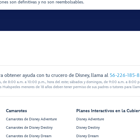
iones son definitivas y no son reembolsables.
a obtener ayuda con tu crucero de Disney, llama al
56-226-185-
s, de 8:00 a.m. a 10:00 p.m., hora del este; sábados y domingos, de 9:00 a.m. a 8:00 p.
s Huéspedes menores de 18 años deben tener permiso de sus padres o tutores para llam
Camarotes
Planes Interactivos en la Cubier
Camarotes de Disney Adventure
Disney Adventure
Camarotes de Disney Destiny
Disney Destiny
Camarotes de Disney Dream
Disney Dream