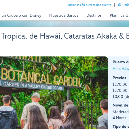
Iniciar sesión o crear una cuenta
Chil
n un Crucero con Disney
Nuestros Barcos
Destinos
Planifica 
n Tropical de Hawái, Cataratas Akaka & 
Puerto d
Hilo, Hawa
Precios
$270,00 
$270,00 
$0,00 (d
Nivel de
Moderad
4 Horas
Tipo de 