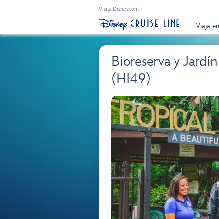
Visita Disney.com
Viaja e
Bioreserva y Jardí
(HI49)