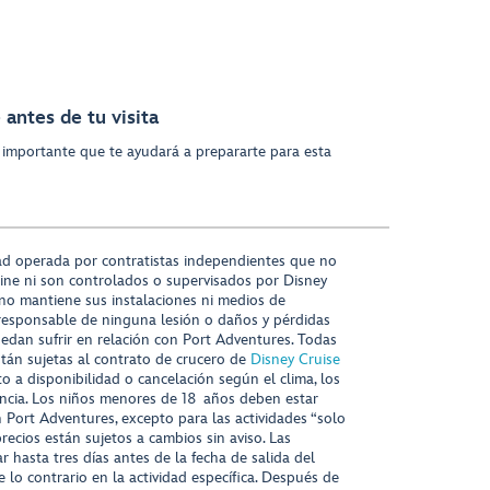
antes de tu visita
 importante que te ayudará a prepararte para esta
ad operada por contratistas independientes que no
ine ni son controlados o supervisados por Disney
 no mantiene sus instalaciones ni medios de
responsable de ninguna lesión o daños y pérdidas
uedan sufrir en relación con Port Adventures. Todas
stán sujetas al contrato de crucero de
Disney Cruise
to a disponibilidad o cancelación según el clima, los
tencia. Los niños menores de 18 años deben estar
ort Adventures, excepto para las actividades “solo
recios están sujetos a cambios sin aviso. Las
r hasta tres días antes de la fecha de salida del
 lo contrario en la actividad específica. Después de