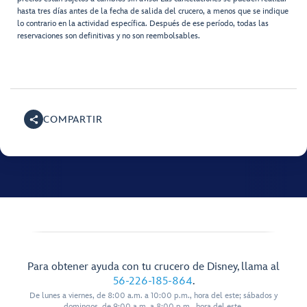
hasta tres días antes de la fecha de salida del crucero, a menos que se indique
lo contrario en la actividad específica. Después de ese período, todas las
reservaciones son definitivas y no son reembolsables.
COMPARTIR
Para obtener ayuda con tu crucero de Disney, llama al
56-226-185-864
.
De lunes a viernes, de 8:00 a.m. a 10:00 p.m., hora del este; sábados y
domingos, de 9:00 a.m. a 8:00 p.m., hora del este.