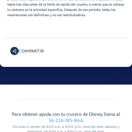
hasta tres días antes de la fecha de salida del crucero, a menos que se indique
lo contrario en la actividad específica. Después de ese período, todas las
reservaciones son definitivas y no son reembolsables.
COMPARTIR
Para obtener ayuda con tu crucero de Disney, llama al
56-226-185-864
.
De lunes a viernes, de 8:00 a.m. a 10:00 p.m., hora del este; sábados y
domingos, de 9:00 a.m. a 8:00 p.m., hora del este.