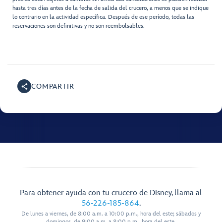
hasta tres días antes de la fecha de salida del crucero, a menos que se indique
lo contrario en la actividad específica. Después de ese período, todas las
reservaciones son definitivas y no son reembolsables.
COMPARTIR
Para obtener ayuda con tu crucero de Disney, llama al
56-226-185-864
.
De lunes a viernes, de 8:00 a.m. a 10:00 p.m., hora del este; sábados y
domingos, de 9:00 a.m. a 8:00 p.m., hora del este.