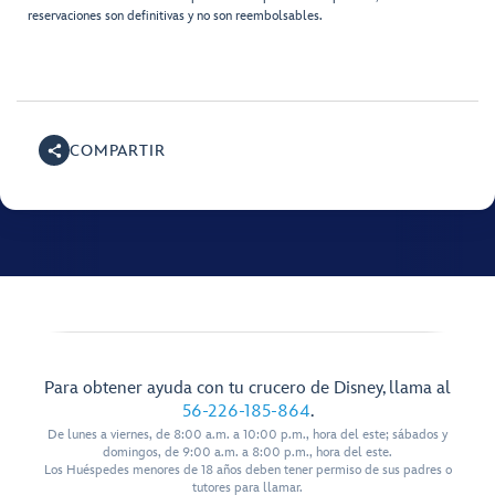
reservaciones son definitivas y no son reembolsables.
COMPARTIR
Para obtener ayuda con tu crucero de Disney, llama al
56-226-185-864
.
De lunes a viernes, de 8:00 a.m. a 10:00 p.m., hora del este; sábados y
domingos, de 9:00 a.m. a 8:00 p.m., hora del este.
Los Huéspedes menores de 18 años deben tener permiso de sus padres o
tutores para llamar.