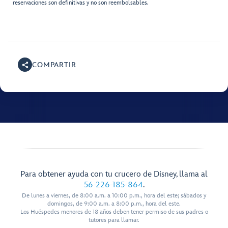
reservaciones son definitivas y no son reembolsables.
COMPARTIR
Para obtener ayuda con tu crucero de Disney, llama al
56-226-185-864
.
De lunes a viernes, de 8:00 a.m. a 10:00 p.m., hora del este; sábados y
domingos, de 9:00 a.m. a 8:00 p.m., hora del este.
Los Huéspedes menores de 18 años deben tener permiso de sus padres o
tutores para llamar.