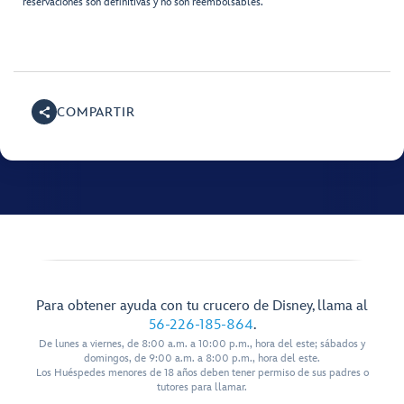
reservaciones son definitivas y no son reembolsables.
COMPARTIR
Para obtener ayuda con tu crucero de Disney, llama al
56-226-185-864
.
De lunes a viernes, de 8:00 a.m. a 10:00 p.m., hora del este; sábados y
domingos, de 9:00 a.m. a 8:00 p.m., hora del este.
Los Huéspedes menores de 18 años deben tener permiso de sus padres o
tutores para llamar.