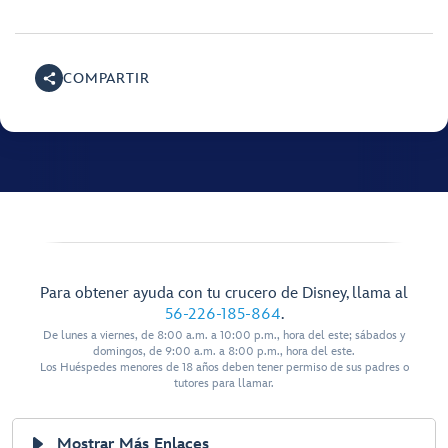
COMPARTIR
Para obtener ayuda con tu crucero de Disney, llama al
56-226-185-864
.
De lunes a viernes, de 8:00 a.m. a 10:00 p.m., hora del este; sábados y
domingos, de 9:00 a.m. a 8:00 p.m., hora del este.
Los Huéspedes menores de 18 años deben tener permiso de sus padres o
tutores para llamar.
Mostrar Más Enlaces